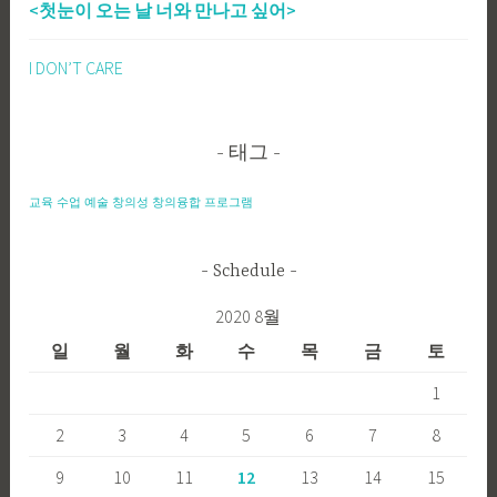
<첫눈이 오는 날 너와 만나고 싶어>
I DON’T CARE
태그
교육
수업
예술
창의성
창의융합
프로그램
Schedule
2020 8월
일
월
화
수
목
금
토
1
2
3
4
5
6
7
8
9
10
11
12
13
14
15