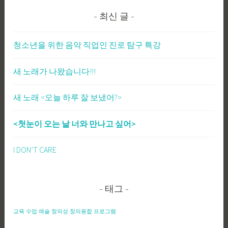
최신 글
청소년을 위한 음악 직업인 진로 탐구 특강
새 노래가 나왔습니다!!!
새 노래 <오늘 하루 잘 보냈어?>
<첫눈이 오는 날 너와 만나고 싶어>
I DON’T CARE
태그
교육
수업
예술
창의성
창의융합
프로그램