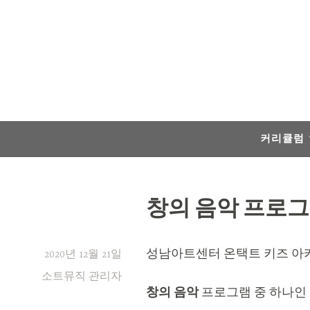
Skip
to
content
커리큘럼
창의 음악 프로그
성남아트센터 온택트 키즈 아
2020년 12월 21일
소트뮤직 관리자
창의 음악
프로그램 중 하나인