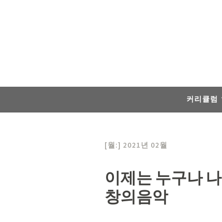
Skip
to
content
커리큘럼
[월:]
2021년 02월
이제는 누구나 나
창의음악