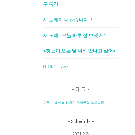
구 특강
새 노래가 나왔습니다!!!
새 노래 <오늘 하루 잘 보냈어?>
<첫눈이 오는 날 너와 만나고 싶어>
I DON’T CARE
태그
교육
수업
예술
창의성
창의융합
프로그램
Schedule
2021 2월