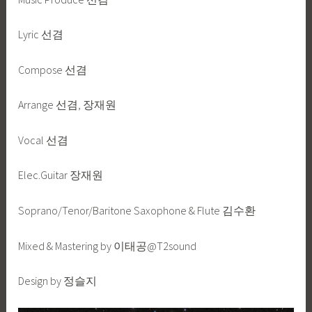
Lyric 선겸
Compose 선겸
Arrange 선겸, 장재원
Vocal 선겸
Elec.Guitar 장재원
Soprano/Tenor/Baritone Saxophone & Flute 김수환
Mixed & Mastering by 이태공@T2sound
Design by 정슬지