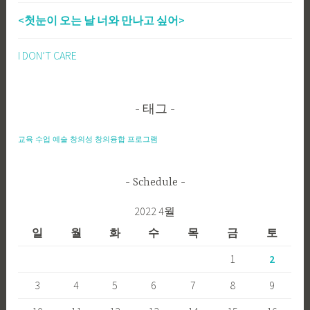
<첫눈이 오는 날 너와 만나고 싶어>
I DON’T CARE
태그
교육
수업
예술
창의성
창의융합
프로그램
Schedule
2022 4월
일
월
화
수
목
금
토
1
2
3
4
5
6
7
8
9