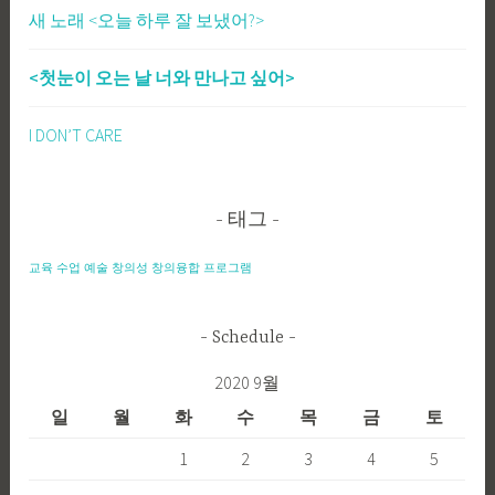
새 노래 <오늘 하루 잘 보냈어?>
<첫눈이 오는 날 너와 만나고 싶어>
I DON’T CARE
태그
교육
수업
예술
창의성
창의융합
프로그램
Schedule
2020 9월
일
월
화
수
목
금
토
1
2
3
4
5