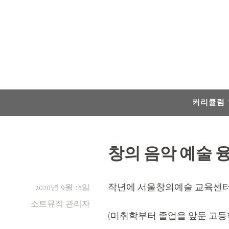
Skip
to
content
커리큘럼
창의 음악 예술 
작년에 서울창의예술 교육센터
2020년 9월 15일
소트뮤직 관리자
(미취학부터 졸업을 앞둔 고등