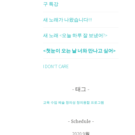
구 특강
새 노래가 나왔습니다!!!
새 노래 <오늘 하루 잘 보냈어?>
<첫눈이 오는 날 너와 만나고 싶어>
I DON’T CARE
태그
교육
수업
예술
창의성
창의융합
프로그램
Schedule
2020 9월