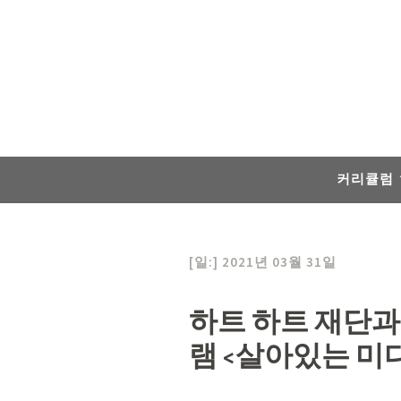
Skip
to
content
커리큘럼
[일:]
2021년 03월 31일
하트 하트 재단과
램 <살아있는 미