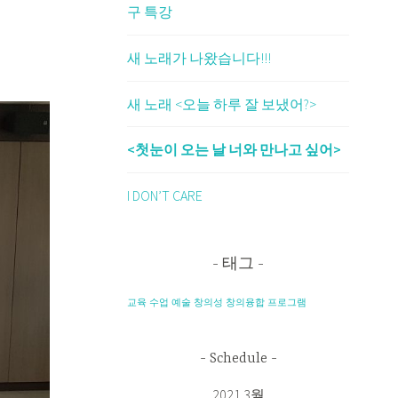
구 특강
새 노래가 나왔습니다!!!
새 노래 <오늘 하루 잘 보냈어?>
<첫눈이 오는 날 너와 만나고 싶어>
I DON’T CARE
태그
교육
수업
예술
창의성
창의융합
프로그램
Schedule
2021 3월