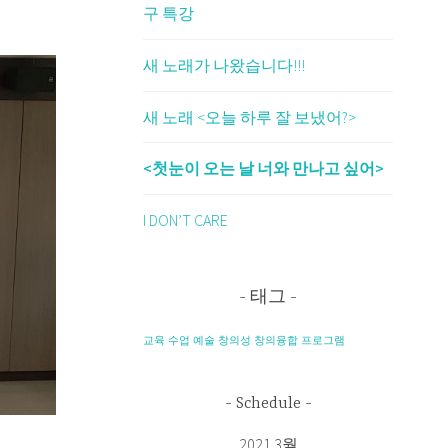
구 특강
새 노래가 나왔습니다!!!
새 노래 <오늘 하루 잘 보냈어?>
<첫눈이 오는 날 너와 만나고 싶어>
I DON’T CARE
태그
교육
수업
예술
창의성
창의융합
프로그램
Schedule
2021 3월