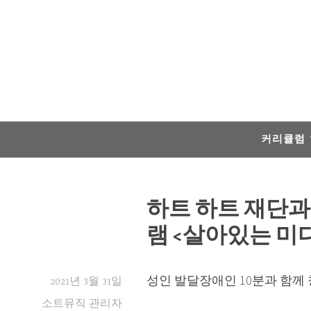
Skip
to
content
커리큘럼
하트 하트 재단과
램 <살아있는 미
성인 발달장애인 10분과 함께
2021년 3월 31일
소트뮤직 관리자